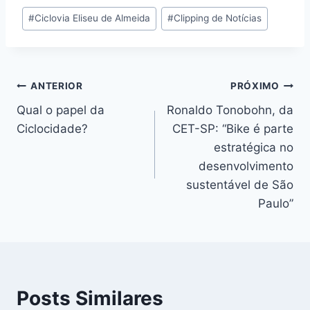
Tags
#
Ciclovia Eliseu de Almeida
#
Clipping de Notícias
do
Post:
Navegação
ANTERIOR
PRÓXIMO
Qual o papel da
Ronaldo Tonobohn, da
de
Ciclocidade?
CET-SP: “Bike é parte
Post
estratégica no
desenvolvimento
sustentável de São
Paulo”
Posts Similares