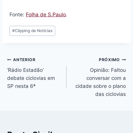
Fonte:
Folha de S.Paulo
.
Tags
#
Clipping de Notícias
do
Post:
Navegação
ANTERIOR
PRÓXIMO
‘Rádio Estadão’
Opinião: Faltou
de
debate ciclovias em
conversar com a
Post
SP nesta 6ª
cidade sobre o plano
das ciclovias