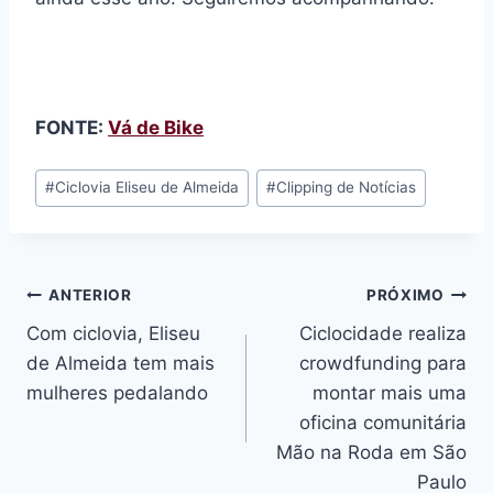
FONTE:
Vá de Bike
Tags
#
Ciclovia Eliseu de Almeida
#
Clipping de Notícias
do
Post:
Navegação
ANTERIOR
PRÓXIMO
Com ciclovia, Eliseu
Ciclocidade realiza
de
de Almeida tem mais
crowdfunding para
Post
mulheres pedalando
montar mais uma
oficina comunitária
Mão na Roda em São
Paulo