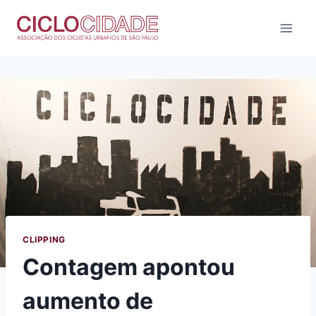
Pular
para
o
Conteúdo
CLIPPING
Contagem apontou
aumento de