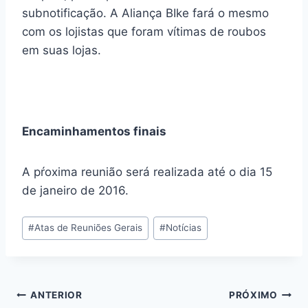
subnotificação. A Aliança BIke fará o mesmo
com os lojistas que foram vítimas de roubos
em suas lojas.
Encaminhamentos finais
A pŕoxima reunião será realizada até o dia 15
de janeiro de 2016.
Tags
#
Atas de Reuniões Gerais
#
Notícias
do
Post:
Navegação
ANTERIOR
PRÓXIMO