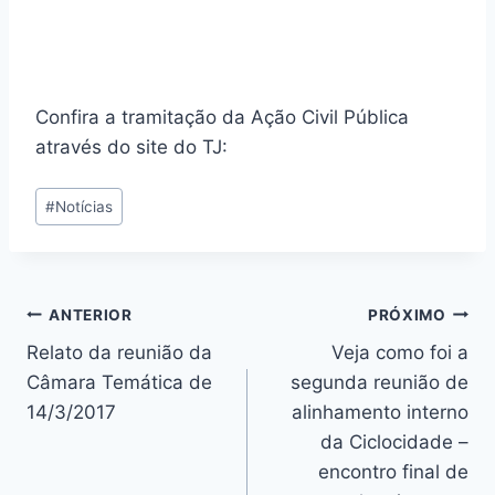
Confira a tramitação da Ação Civil Pública
através do site do TJ:
Tags
#
Notícias
do
Post:
Navegação
ANTERIOR
PRÓXIMO
Relato da reunião da
Veja como foi a
de
Câmara Temática de
segunda reunião de
Post
14/3/2017
alinhamento interno
da Ciclocidade –
encontro final de