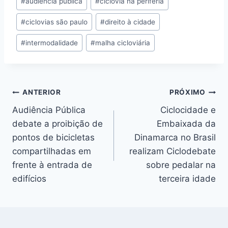
#
audiência pública
#
ciclovia na periferia
do
#
ciclovias são paulo
#
direito à cidade
Post:
#
intermodalidade
#
malha cicloviária
Navegação
ANTERIOR
PRÓXIMO
Audiência Pública
Ciclocidade e
de
debate a proibição de
Embaixada da
Post
pontos de bicicletas
Dinamarca no Brasil
compartilhadas em
realizam Ciclodebate
frente à entrada de
sobre pedalar na
edifícios
terceira idade