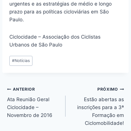
urgentes e as estratégias de médio e longo
prazo para as políticas cicloviárias em São
Paulo.
Ciclocidade – Associação dos Ciclistas
Urbanos de São Paulo
Tags
#
Notícias
do
Post:
Navegação
ANTERIOR
PRÓXIMO
Ata Reunião Geral
Estão abertas as
de
Ciclocidade –
inscrições para a 3ª
Post
Novembro de 2016
Formação em
Ciclomobilidade!