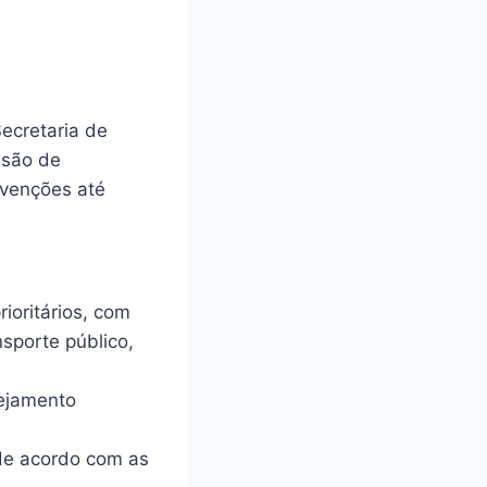
ecretaria de
isão de
ervenções até
ioritários, com
sporte público,
nejamento
de acordo com as