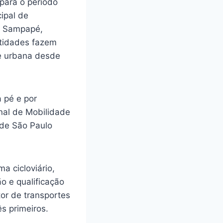
para o período
ipal de
é, Sampapé,
ntidades fazem
e urbana desde
 pé e por
onal de Mobilidade
 de São Paulo
 cicloviário,
ão e qualificação
tor de transportes
s primeiros.