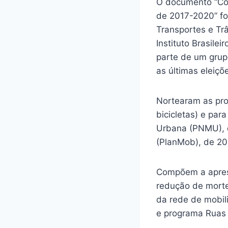
O documento “Con
de 2017-2020” fo
Transportes e Tr
Instituto Brasil
parte de um grup
as últimas eleiçõ
Nortearam as pro
bicicletas) e par
Urbana (PNMU), d
(PlanMob), de 20
Compõem a aprese
redução de mortes
da rede de mobili
e programa Ruas A