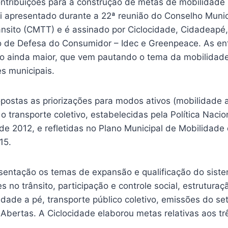
tribuições para a construção de metas de mobilidade 
i apresentado durante a 22ª reunião do Conselho Munic
ânsito (CMTT) e é assinado por Ciclocidade, Cidadeap
eiro de Defesa do Consumidor – Idec e Greenpeace. As e
o ainda maior, que vem pautando o tema da mobilidad
es municipais.
postas as priorizações para modos ativos (mobilidade a
a o transporte coletivo, estabelecidas pela Política Naci
e 2012, e refletidas no Plano Municipal de Mobilidade
15.
ntação os temas de expansão e qualificação do sistema
 no trânsito, participação e controle social, estruturaç
dade a pé, transporte público coletivo, emissões do se
bertas. A Ciclocidade elaborou metas relativas aos trê