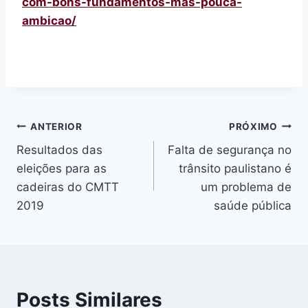
com-bons-fundamentos-mas-pouca-
ambicao/
Navegação
ANTERIOR
PRÓXIMO
Resultados das
Falta de segurança no
de
eleições para as
trânsito paulistano é
Post
cadeiras do CMTT
um problema de
2019
saúde pública
Posts Similares