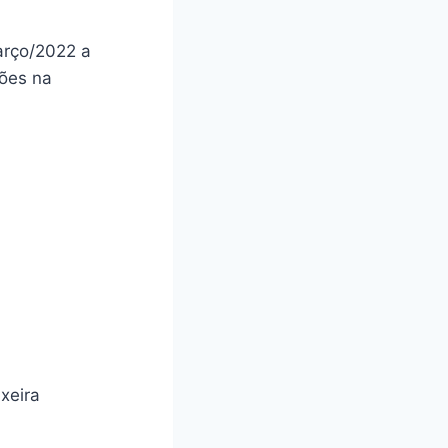
arço/2022 a
ções na
xeira