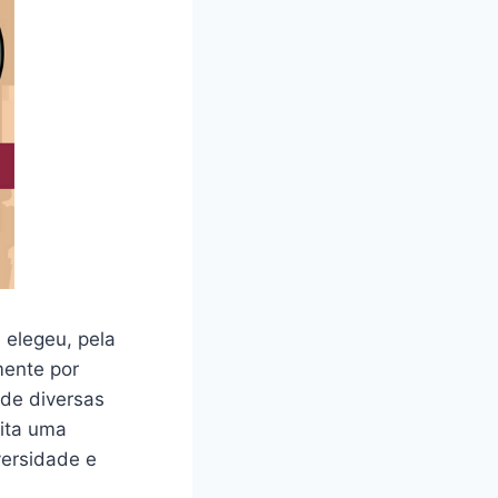
 elegeu, pela
mente por
 de diversas
lita uma
versidade e