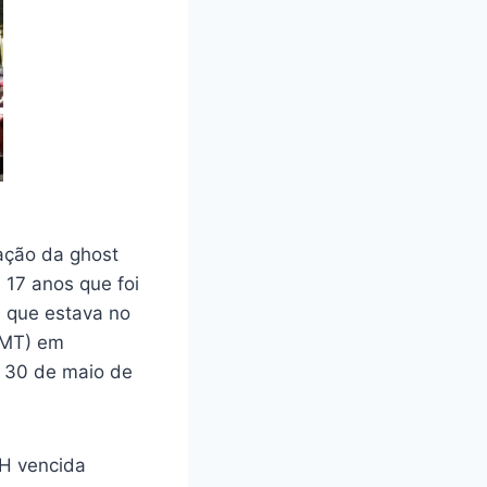
lação da ghost
17 anos que foi
a que estava no
(SMT) em
a 30 de maio de
NH vencida