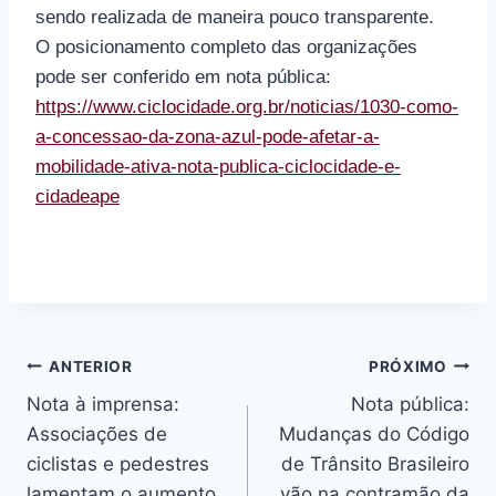
sendo realizada de maneira pouco transparente.
O posicionamento completo das organizações
pode ser conferido em nota pública:
https://www.ciclocidade.org.br/noticias/1030-como-
a-concessao-da-zona-azul-pode-afetar-a-
mobilidade-ativa-nota-publica-ciclocidade-e-
cidadeape
Navegação
ANTERIOR
PRÓXIMO
Nota à imprensa:
Nota pública:
de
Associações de
Mudanças do Código
Post
ciclistas e pedestres
de Trânsito Brasileiro
lamentam o aumento
vão na contramão da