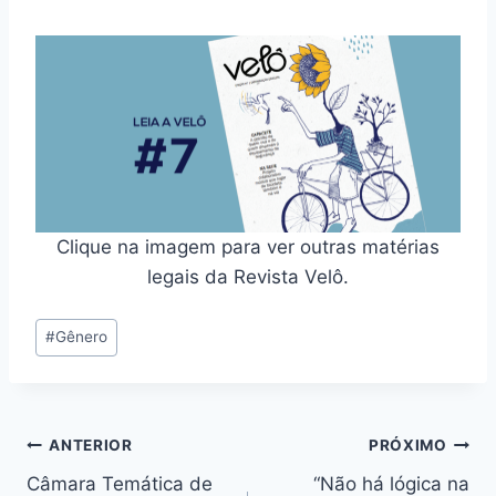
Clique na imagem para ver outras matérias
legais da Revista Velô.
Tags
#
Gênero
do
Post:
Navegação
ANTERIOR
PRÓXIMO
Câmara Temática de
“Não há lógica na