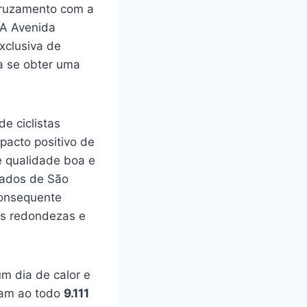
 cruzamento com a
 A Avenida
xclusiva de
ra se obter uma
e ciclistas
pacto positivo de
e qualidade boa e
sados de São
consequente
as redondezas e
m dia de calor e
ram ao todo
9.111