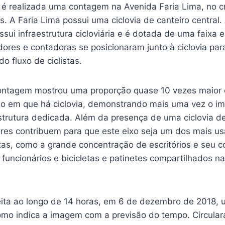
z, é realizada uma contagem na Avenida Faria Lima, no
 A Faria Lima possui uma ciclovia de canteiro central.
ui infraestrutura cicloviária e é dotada de uma faixa e
dores e contadoras se posicionaram junto à ciclovia pa
o fluxo de ciclistas.
ontagem mostrou uma proporção quase 10 vezes maior d
xo em que há ciclovia, demonstrando mais uma vez o im
strutura dedicada. Além da presença de uma ciclovia d
tores contribuem para que este eixo seja um dos mais u
stas, como a grande concentração de escritórios e seu 
funcionários e bicicletas e patinetes compartilhados n
eita ao longo de 14 horas, em 6 de dezembro de 2018, u
omo indica a imagem com a previsão do tempo. Circula