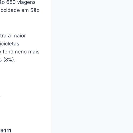
São 650 viagens
iclocidade em São
tra a maior
cicletas
e o fenômeno mais
s (8%)
.
.
9.111