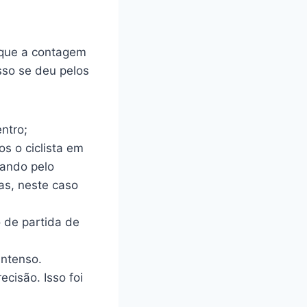
 que a contagem
sso se deu pelos
ntro;
s o ciclista em
sando pelo
as, neste caso
 de partida de
intenso.
cisão. Isso foi