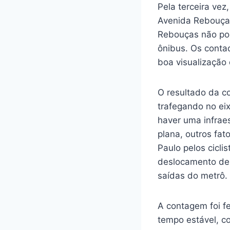
Pela terceira ve
Avenida Rebouças.
Rebouças não poss
ônibus. Os conta
boa visualização d
O resultado da c
trafegando no ei
haver uma infrae
plana, outros fa
Paulo pelos cicli
deslocamento de 
saídas do metrô.
A contagem foi f
tempo estável, c