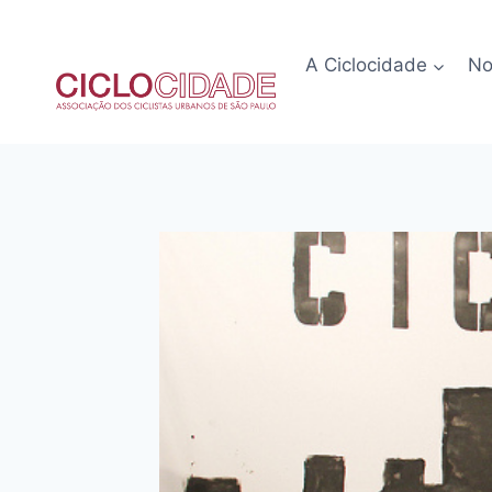
Pular
para
A Ciclocidade
No
o
Conteúdo