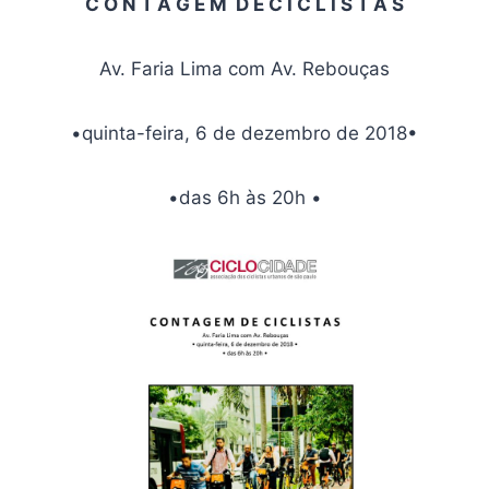
C O N T A G E M D E C I C L I S T A S
Av. Faria Lima com Av. Rebouças
•quinta-feira, 6 de dezembro de 2018•
•das 6h às 20h •