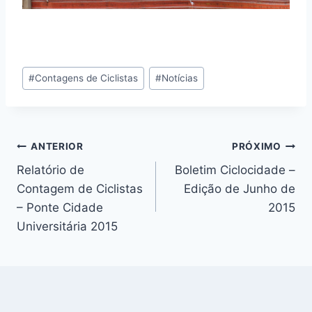
Tags
#
Contagens de Ciclistas
#
Notícias
do
Post:
Navegação
ANTERIOR
PRÓXIMO
Relatório de
Boletim Ciclocidade –
de
Contagem de Ciclistas
Edição de Junho de
Post
– Ponte Cidade
2015
Universitária 2015