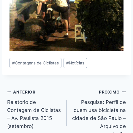
Tags
#
Contagens de Ciclistas
#
Notícias
do
Post:
Navegação
ANTERIOR
PRÓXIMO
Relatório de
Pesquisa: Perfil de
de
Contagem de Ciclistas
quem usa bicicleta na
Post
– Av. Paulista 2015
cidade de São Paulo –
(setembro)
Arquivo de