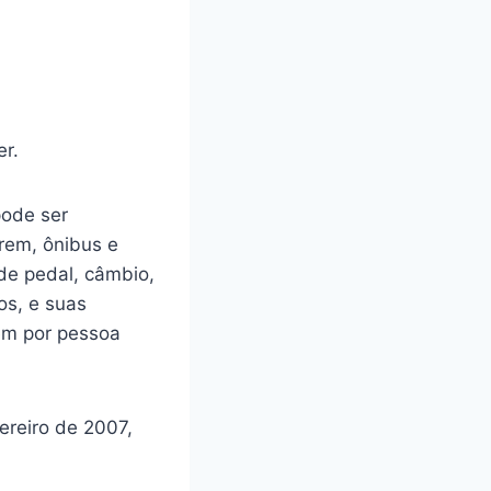
er.
pode ser
rem, ônibus e
de pedal, câmbio,
os, e suas
em por pessoa
vereiro de 2007,