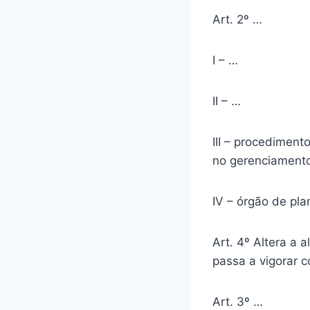
Art. 2º …
I – …
II – …
III – procediment
no gerenciamento
IV – órgão de pl
Art. 4º Altera a 
passa a vigorar 
Art. 3º …