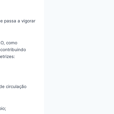
ue passa a vigorar
CLO, como
 contribuindo
etrizes:
de circulação
io;