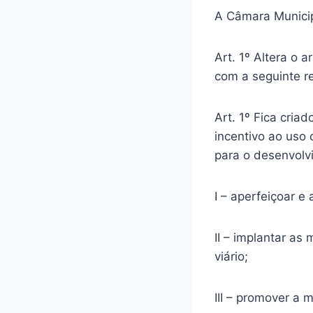
A Câmara Municip
Art. 1º Altera o 
com a seguinte r
Art. 1º Fica cria
incentivo ao uso 
para o desenvolv
I – aperfeiçoar e 
II – implantar as
viário;
III – promover a 