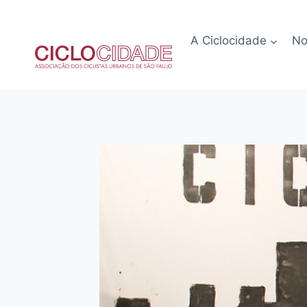
Pular
para
A Ciclocidade
No
o
Conteúdo