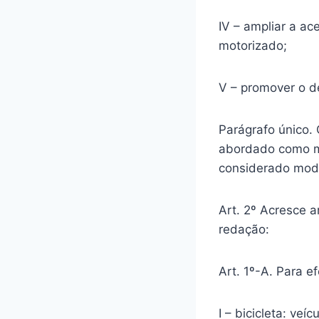
IV – ampliar a ac
motorizado;
V – promover o d
Parágrafo único. 
abordado como mo
considerado moda
Art. 2º Acresce a
redação:
Art. 1º-A. Para e
I – bicicleta: ve