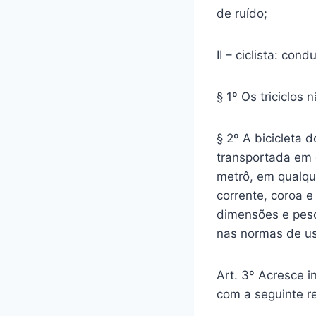
de ruído;
II – ciclista: con
§ 1º Os triciclos
§ 2º A bicicleta
transportada em 
metrô, em qualqu
corrente, coroa e
dimensões e peso
nas normas de us
Art. 3º Acresce in
com a seguinte r