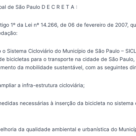
al de São Paulo D E C R E T A :
artigo 1º da Lei nº 14.266, de 06 de fevereiro de 2007, q
edação:
do o Sistema Cicloviário do Município de São Paulo – SI
de bicicletas para o transporte na cidade de São Paulo,
imento da mobilidade sustentável, com as seguintes dir
ampliar a infra-estrutura cicloviária;
 medidas necessárias à inserção da bicicleta no sistema 
melhoria da qualidade ambiental e urbanística do Municíp