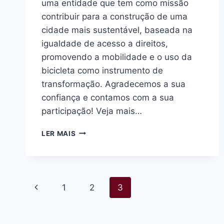
uma entidade que tem como missão
contribuir para a construção de uma
cidade mais sustentável, baseada na
igualdade de acesso a direitos,
promovendo a mobilidade e o uso da
bicicleta como instrumento de
transformação. Agradecemos a sua
confiança e contamos com a sua
participação! Veja mais…
OBRIGADA
LER MAIS
POR
SE
ASSOCIAR
À
Navegação
CICLOCIDADE!
Página
1
2
3
da
Anterior