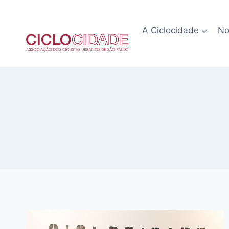
Pular
para
A Ciclocidade
No
o
Conteúdo