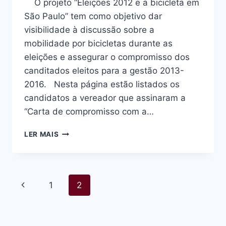
O projeto “Eleições 2012 e a bicicleta em
São Paulo” tem como objetivo dar
visibilidade à discussão sobre a
mobilidade por bicicletas durante as
eleições e assegurar o compromisso dos
canditados eleitos para a gestão 2013-
2016. Nesta página estão listados os
candidatos a vereador que assinaram a
“Carta de compromisso com a…
CANDIDATOS
LER MAIS
A
VEREADOR
COMPROMETIDOS
COM
Navegação
Página
1
2
A
BICICLETA
da
Anterior