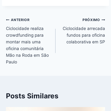
Post:
Navegação
ANTERIOR
PRÓXIMO
Ciclocidade realiza
Ciclocidade arrecada
de
crowdfunding para
fundos para oficina
Post
montar mais uma
colaborativa em SP
oficina comunitária
Mão na Roda em São
Paulo
Posts Similares