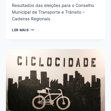
Resultados das eleições para o Conselho
Municipal de Transporte e Trânsito –
Cadeiras Regionais
DIÁRIO
LER MAIS
OFICIAL
DA
CIDADE
DE
SÃO
PAULO
–
12
DE
ABRIL
DE
2019