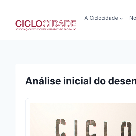
Pular
para
A Ciclocidade
No
o
Conteúdo
Análise inicial do dese