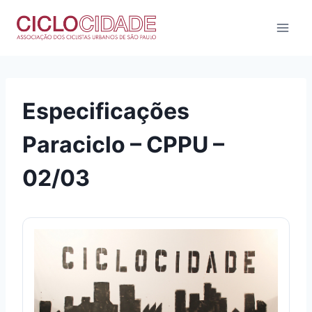
Pular
para
o
Conteúdo
Especificações
Paraciclo – CPPU –
02/03