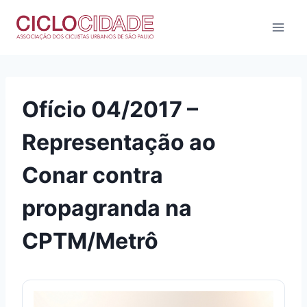
Pular
para
o
Conteúdo
Ofício 04/2017 –
Representação ao
Conar contra
propagranda na
CPTM/Metrô