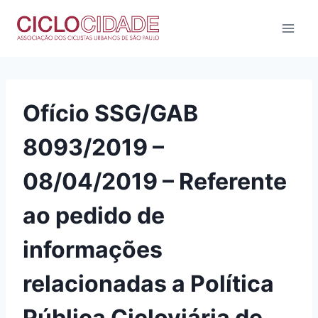
Pular
para
o
Conteúdo
Ofício SSG/GAB
8093/2019 –
08/04/2019 – Referente
ao pedido de
informações
relacionadas a Política
Pública Cicloviária de