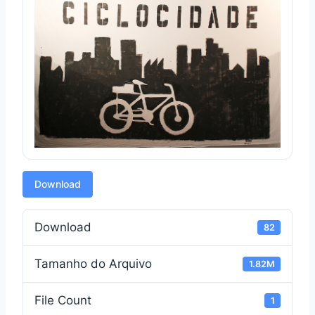
Download
Download
82
Tamanho do Arquivo
1.82M
File Count
1