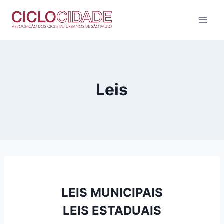
Pular
para
o
Conteúdo
Leis
LEIS MUNICIPAIS
LEIS ESTADUAIS