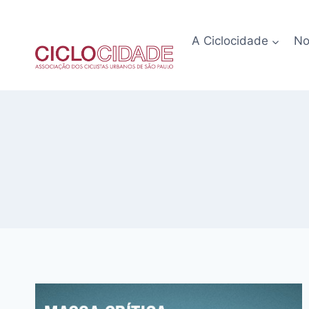
Pular
para
A Ciclocidade
No
o
Conteúdo