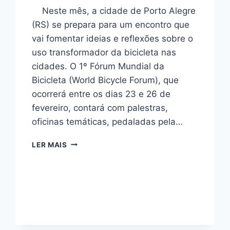
Neste mês, a cidade de Porto Alegre
(RS) se prepara para um encontro que
vai fomentar ideias e reflexões sobre o
uso transformador da bicicleta nas
cidades. O 1º Fórum Mundial da
Bicicleta (World Bicycle Forum), que
ocorrerá entre os dias 23 e 26 de
fevereiro, contará com palestras,
oficinas temáticas, pedaladas pela…
CICLOCIDADE
LER MAIS
PARTICIPA
DO
1O
FÓRUM
MUNDIAL
DA
BICICLETA