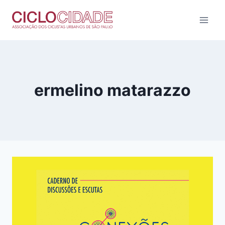
Pular
para
o
Conteúdo
ermelino matarazzo