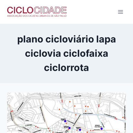
Pular
para
o
Conteúdo
plano cicloviário lapa
ciclovia ciclofaixa
ciclorrota