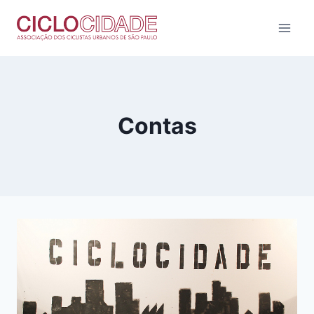
Pular
para
o
Conteúdo
Contas