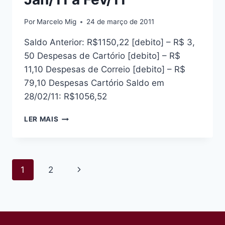
Por
Marcelo Mig
24 de março de 2011
Saldo Anterior: R$1150,22 [debito] – R$ 3,
50 Despesas de Cartório [debito] – R$
11,10 Despesas de Correio [debito] – R$
79,10 Despesas Cartório Saldo em
28/02/11: R$1056,52
PRESTAÇÃO
LER MAIS
DE
CONTAS
JAN/11
A
Navegação
Página
1
2
FEV/11
da
Seguinte
Página