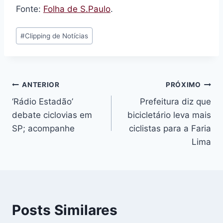
Fonte:
Folha de S.Paulo
.
Tags
#
Clipping de Notícias
do
Post:
Navegação
ANTERIOR
PRÓXIMO
‘Rádio Estadão’
Prefeitura diz que
de
debate ciclovias em
bicicletário leva mais
Post
SP; acompanhe
ciclistas para a Faria
Lima
Posts Similares