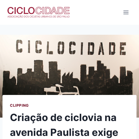
Pular
para
o
Conteúdo
CLIPPING
Criação de ciclovia na
avenida Paulista exige