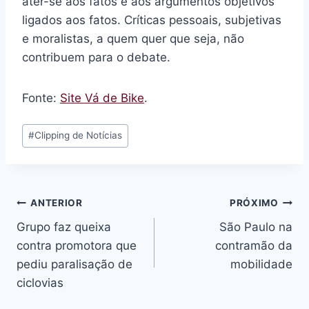
ater-se aos fatos e aos argumentos objetivos
ligados aos fatos. Críticas pessoais, subjetivas
e moralistas, a quem quer que seja, não
contribuem para o debate.
Fonte:
Site Vá de Bike
.
Tags
#
Clipping de Notícias
do
Post:
Navegação
ANTERIOR
PRÓXIMO
Grupo faz queixa
São Paulo na
de
contra promotora que
contramão da
Post
pediu paralisação de
mobilidade
ciclovias