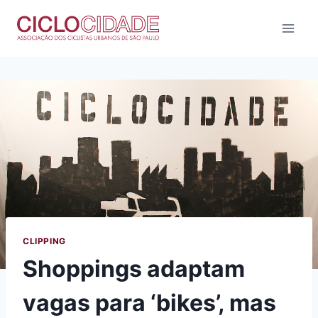
Pular
para
o
Conteúdo
CLIPPING
Shoppings adaptam
vagas para ‘bikes’, mas