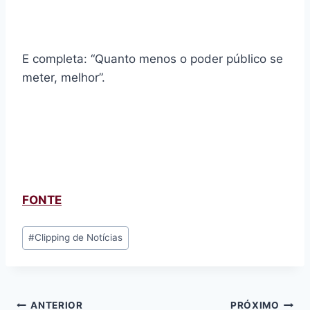
E completa: “Quanto menos o poder público se
meter, melhor”.
FONTE
Tags
#
Clipping de Notícias
do
Post:
Navegação
ANTERIOR
PRÓXIMO