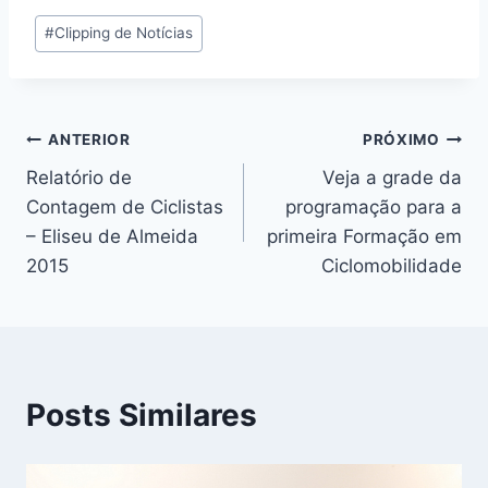
Tags
#
Clipping de Notícias
do
Post:
Navegação
ANTERIOR
PRÓXIMO
Relatório de
Veja a grade da
de
Contagem de Ciclistas
programação para a
Post
– Eliseu de Almeida
primeira Formação em
2015
Ciclomobilidade
Posts Similares