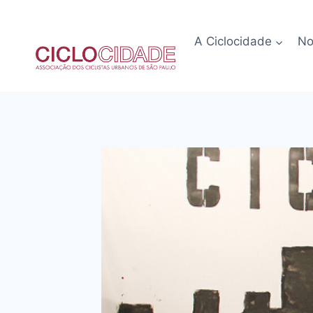
Pular
para
A Ciclocidade
No
o
Conteúdo