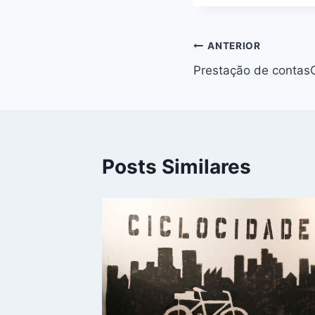
Navegação
ANTERIOR
Prestação de contas
de
Post
Posts Similares