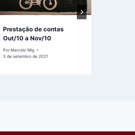
Prestação de contas
Presta
Out/10 a Nov/10
Junho/
Por
Marcelo Mig
Por
Marcel
3 de setembro de 2021
23 de agos