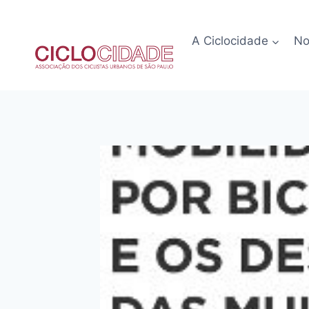
Pular
para
A Ciclocidade
No
o
Conteúdo