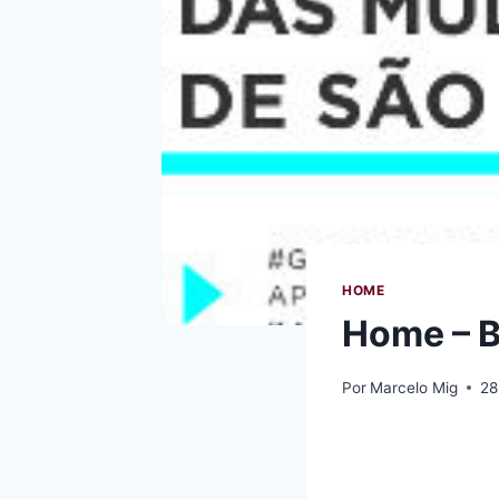
HOME
Home – B
Por
Marcelo Mig
28