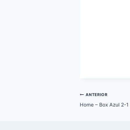
Navegação
ANTERIOR
Home – Box Azul 2-1
de
Post