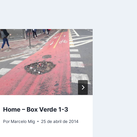
Home – Box Verde 1-3
Home – 
Por
Marcelo Mig
25 de abril de 2014
Por
Marcel
28 de nove