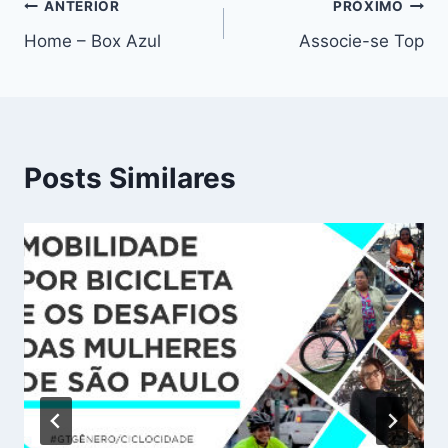
Navegação
ANTERIOR
PRÓXIMO
Home – Box Azul
Associe-se Top
de
Post
Posts Similares