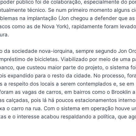
poder público foi de colaboração, especialmente do pon
ntualmente técnico. Se num primeiro momento alguns cic
blemas na implantação (Jon chegou a defender que as 
acos como as de Nova York), rapidamente foram levado
ura.
o da sociedade nova-iorquina, sempre segundo Jon Orcu
préstimo de bicicletas. Viabilizado por meio de uma pa
nco, que custeou maior parte do projeto, o sistema foi
is expandido para o resto da cidade. No processo, for
as a respeito dos locais a serem contemplados e, se e
 foram as vagas de carros, em bairros como o Brooklin 
as calçadas, pois lá há poucos estacionamentos interno
xa o carro na rua. Com o sistema em operação houve um
etas e o interesse acabou respaldando a política, que a