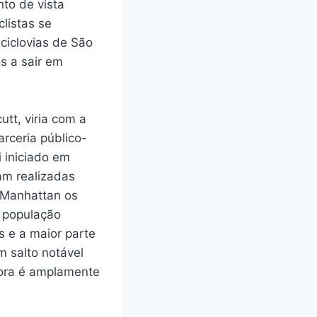
to de vista
listas se
ciclovias de São
s a sair em
tt, viria com a
rceria público-
 iniciado em
am realizadas
m Manhattan os
a população
s e a maior parte
 salto notável
gora é amplamente