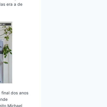
as era a de
 final dos anos
ande
eito Michael