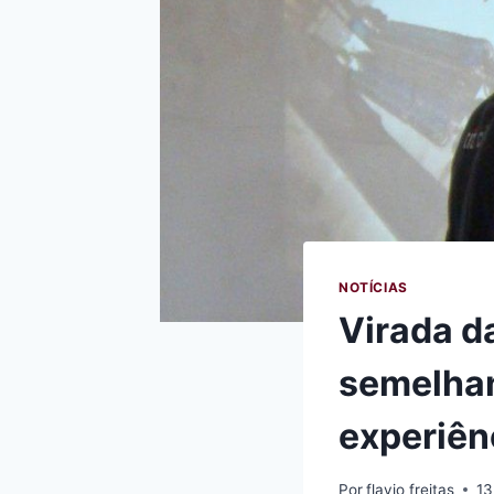
NOTÍCIAS
Virada d
semelhan
experiên
Por
flavio freitas
13