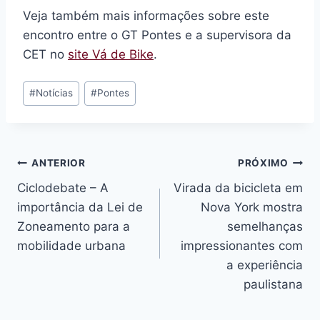
Veja também mais informações sobre este
encontro entre o GT Pontes e a supervisora da
CET no
site Vá de Bike
.
Tags
#
Notícias
#
Pontes
do
Post:
Navegação
ANTERIOR
PRÓXIMO
Ciclodebate – A
Virada da bicicleta em
de
importância da Lei de
Nova York mostra
Post
Zoneamento para a
semelhanças
mobilidade urbana
impressionantes com
a experiência
paulistana