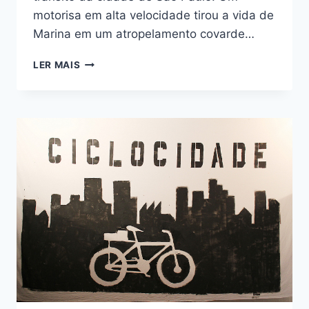
motorisa em alta velocidade tirou a vida de
Marina em um atropelamento covarde…
MARINA,
LER MAIS
PRESENTE!
HOJE
E
SEMPRE
POR
UM
TRÂNSITO
QUE
PROTEJA
A
VIDA.