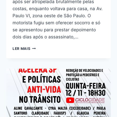
após ser atropelada brutalmente pelas
costas, enquanto voltava para casa, na Av.
Paulo VI, zona oeste de São Paulo. O
motorista fugiu sem oferecer socorro e só
se apresentou para prestar depoimento
dois dias após o assassinato,…
NOTA
LER MAIS
PÚBLICA:
MARINA
HARKOT
FOI
VÍTIMA
DA
IMPRUDÊNCIA
DO
MOTORISTA
E
DA
OMISSÃO