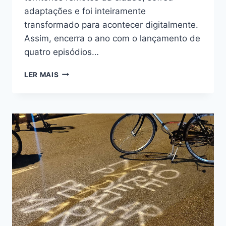
adaptações e foi inteiramente
transformado para acontecer digitalmente.
Assim, encerra o ano com o lançamento de
quatro episódios…
PROJETO
LER MAIS
DIÁLOGOS
SOBRE
RODAS
LANÇA
CARTILHA
DE
INCIDÊNCIA
POLÍTICA
E
MATERIAIS
AUDIOVISUAIS
SOBRE
SÃO
MIGUEL