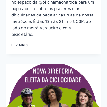
no espaço da @oficinamaonaroda para um
papo aberto sobre os prazeres e as
dificuldades de pedalar nas ruas da nossa
metrópole. É das 19h às 21h no CCSP, ao
lado do metrô Vergueiro e com
bicicletário…
RODA
LER MAIS
DE
CONVERSA
SOBRE
BICICLETA
NA
CIDADE
ESTÁ
DE
VOLTA
NESTA
QUARTA
(11)