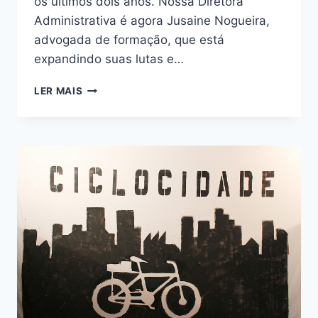
os últimos dois anos. Nossa Diretora
Administrativa é agora Jusaine Nogueira,
advogada de formação, que está
expandindo suas lutas e…
CONHEÇA
LER MAIS
A
NOVA
DIRETORIA
ELEITA
DA
CICLOCIDADE