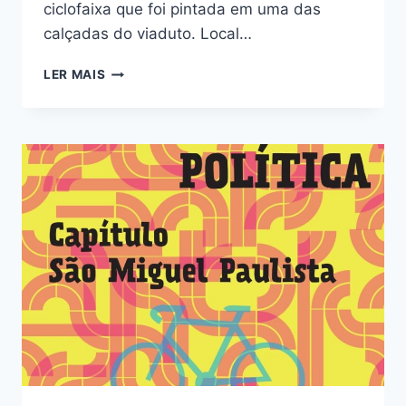
ciclofaixa que foi pintada em uma das
calçadas do viaduto. Local…
RELATO
LER MAIS
AUDITORIA
NA
CICLOFAIXA
DO
VIADUTO
NOVE
DE
JULHO