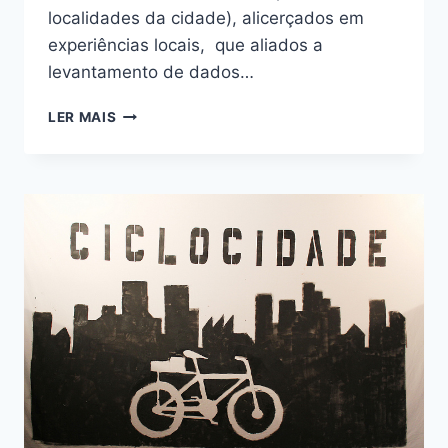
localidades da cidade), alicerçados em
experiências locais, que aliados a
levantamento de dados…
4
LER MAIS
NOVAS
CONTAGENS
DE
CICLISTAS
EM
ERMELINO
MATARAZZO
MOSTRAM
O
USO
DA
BIKE
NA
ZL