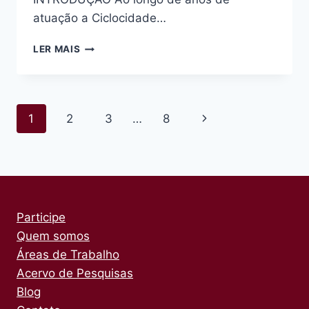
atuação a Ciclocidade…
RELATÓRIO
LER MAIS
CONTAGENS
ERMELINO
–
COMPARATIVOS
Navegação
Página
1
2
3
…
8
–
SETEMBRO
da
Seguinte
2020
Página
Participe
Quem somos
Áreas de Trabalho
Acervo de Pesquisas
Blog