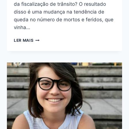
da fiscalização de trânsito? O resultado
disso é uma mudança na tendência de
queda no número de mortos e feridos, que
vinha…
OS
LER MAIS
4
ANOS
DE
“ACELERA
SP”
E
POLÍTICAS
ANTI-
VIDA
NO
TRÂNSITO