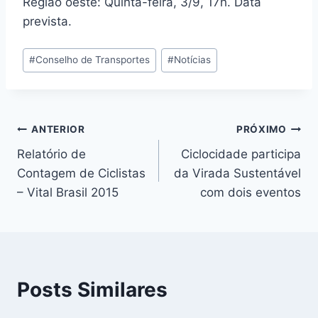
Região oeste: Quinta-feira, 3/9, 17h. Data
prevista.
Tags
#
Conselho de Transportes
#
Notícias
do
Post:
Navegação
ANTERIOR
PRÓXIMO
Relatório de
Ciclocidade participa
de
Contagem de Ciclistas
da Virada Sustentável
Post
– Vital Brasil 2015
com dois eventos
Posts Similares