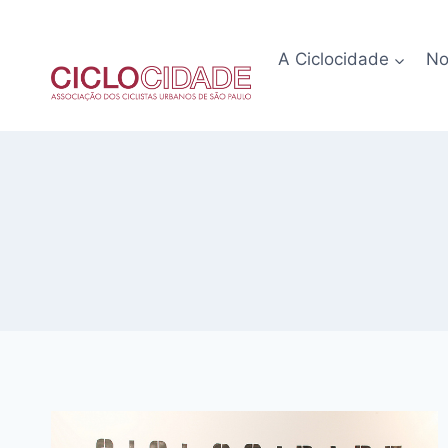
Pular
para
A Ciclocidade
No
o
Conteúdo