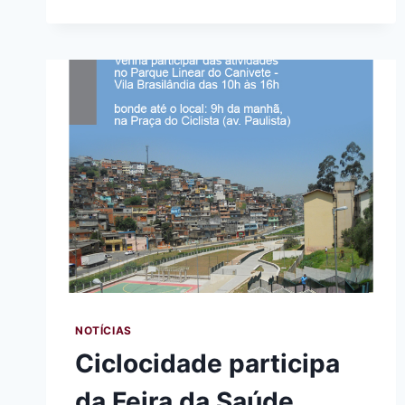
RELATÓRIO
À
CET
SOBRE
O
PROJETO
CICLOVIÁRIO
DE
MOEMA
NOTÍCIAS
Ciclocidade participa
da Feira da Saúde