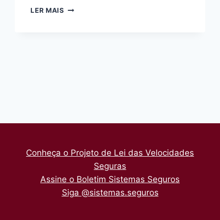
CICLOCIDADE
LER MAIS
PARTICIPA
DA
C40
E
LEVA
PREFEITO
DE
PORTLAND
PARA
DAR
VOLTA
DE
BICICLETA
Conheça o Projeto de Lei das Velocidades
EM
SP
Seguras
Assine o Boletim Sistemas Seguros
Siga @sistemas.seguros