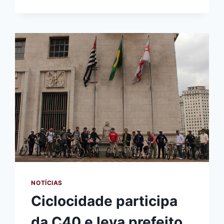
PROJETO
DE
LEI
DO
SISTEMA
CICLOVIÁRIO
NOTÍCIAS
Ciclocidade participa
da C40 e leva prefeito