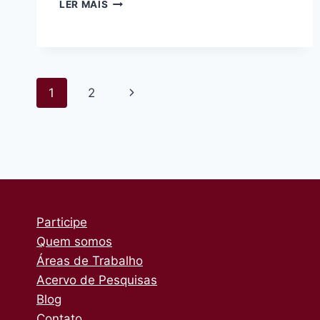
CICLOCIDADE
LER MAIS
PARTICIPA
DA
FEIRA
DA
SAÚDE
Navegação
Página
SUSTENTÁVEL
1
2
NA
da
Seguinte
VILA
BRASILÂNDIA
Página
Participe
Quem somos
Áreas de Trabalho
Acervo de Pesquisas
Blog
Contato