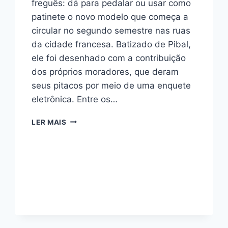
freguês: dá para pedalar ou usar como
patinete o novo modelo que começa a
circular no segundo semestre nas ruas
da cidade francesa. Batizado de Pibal,
ele foi desenhado com a contribuição
dos próprios moradores, que deram
seus pitacos por meio de uma enquete
eletrônica. Entre os…
PIBAL
LER MAIS
–
A
BICICLETA
QUE
TAMBÉM
É
UM
PATINETE