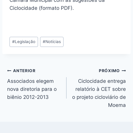
Câmara Municipal com as sugestões da
Ciclocidade (formato PDF).
Tags
#
Legislação
#
Notícias
do
Post:
Navegação
ANTERIOR
PRÓXIMO
Associados elegem
Ciclocidade entrega
de
nova diretoria para o
relatório à CET sobre
Post
biênio 2012-2013
o projeto cicloviário de
Moema