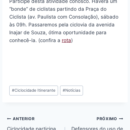
Participe desta atividade conosco. Haverá um
“bonde” de ciclistas partindo da Praça do
Ciclista (av. Paulista com Consolação), sábado
às 09h. Passaremos pela ciclovia da avenida
Inajar de Souza, ótima oportunidade para
conhecê-la. (confira a
rota
)
Tags
#
Ciclocidade Itinerante
#
Notícias
do
Post:
Navegação
ANTERIOR
PRÓXIMO
Ciclocidade participa
Defensores do uso de