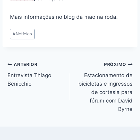
Mais informações no blog da mão na roda.
Tags
#
Notícias
do
Post:
Navegação
ANTERIOR
PRÓXIMO
Entrevista Thiago
Estacionamento de
de
Benicchio
bicicletas e ingressos
Post
de cortesia para
fórum com David
Byrne