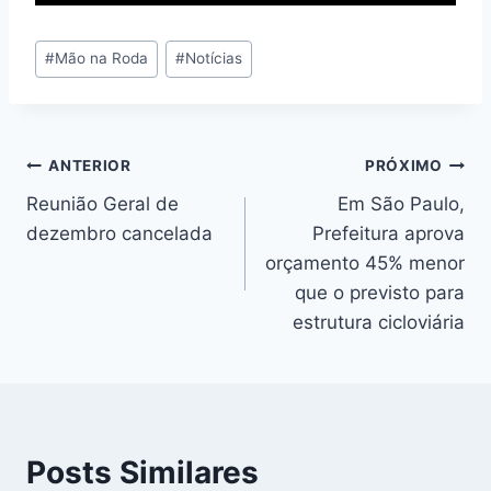
Tags
#
Mão na Roda
#
Notícias
do
Post:
Navegação
ANTERIOR
PRÓXIMO
Reunião Geral de
Em São Paulo,
de
dezembro cancelada
Prefeitura aprova
Post
orçamento 45% menor
que o previsto para
estrutura cicloviária
Posts Similares