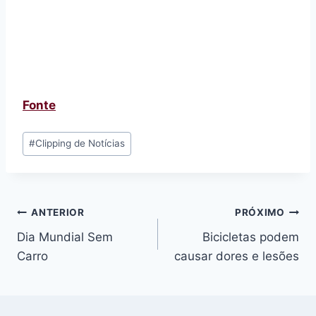
Fonte
Tags
#
Clipping de Notícias
do
Post:
Navegação
ANTERIOR
PRÓXIMO
Dia Mundial Sem
Bicicletas podem
de
Carro
causar dores e lesões
Post