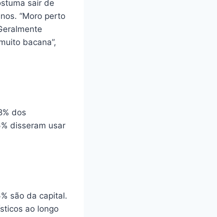
ostuma sair de
anos. “Moro perto
 Geralmente
muito bacana”,
,8% dos
,6% disseram usar
6% são da capital.
sticos ao longo