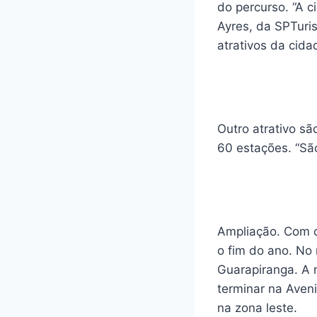
do percurso. “A c
Ayres, da SPTuri
atrativos da cida
Outro atrativo sã
60 estações. “São
Ampliação. Com o 
o fim do ano. No
Guarapiranga. A 
terminar na Aven
na zona leste.