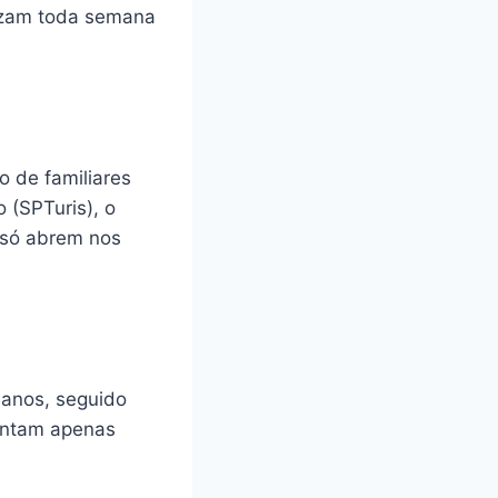
lizam toda semana
 de familiares
 (SPTuris), o
e só abrem nos
 anos, seguido
sentam apenas