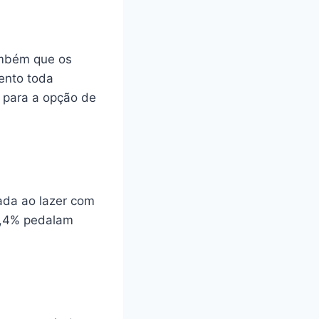
também que os
mento toda
 para a opção de
gada ao lazer com
35,4% pedalam