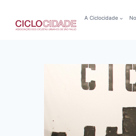
Pular
para
A Ciclocidade
No
o
Conteúdo