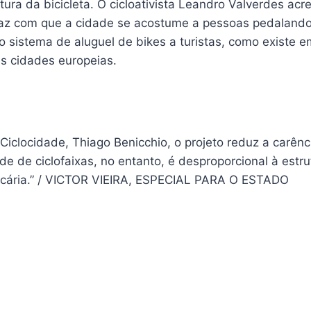
tura da bicicleta. O cicloativista Leandro Valverdes acr
faz com que a cidade se acostume a pessoas pedalando
o sistema de aluguel de bikes a turistas, como existe e
as cidades europeias.
 Ciclocidade, Thiago Benicchio, o projeto reduz a carên
ade de ciclofaixas, no entanto, é desproporcional à estrut
ecária.” / VICTOR VIEIRA, ESPECIAL PARA O ESTADO