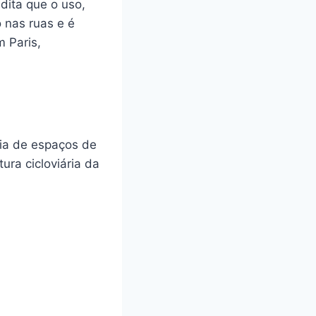
edita que o uso,
 nas ruas e é
m Paris,
cia de espaços de
ura cicloviária da