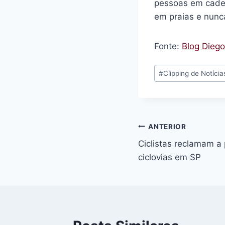
pessoas em cadeir
em praias e nunc
Fonte:
Blog Dieg
Tags
#
Clipping de Notícia
do
Post:
Navegação
ANTERIOR
Ciclistas reclamam a
de
ciclovias em SP
Post