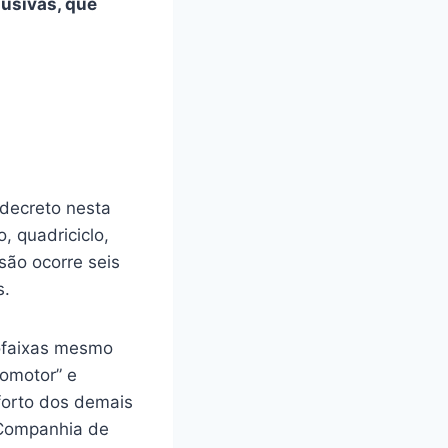
lusivas, que
decreto nesta
o, quadriciclo,
isão ocorre seis
s.
lofaixas mesmo
lomotor” e
forto dos demais
 Companhia de