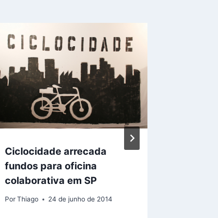
Ciclocidade arrecada
Cicloci
fundos para oficina
multipl
colaborativa em SP
mudar 
SP
Por
Thiago
24 de junho de 2014
Por
Liduina