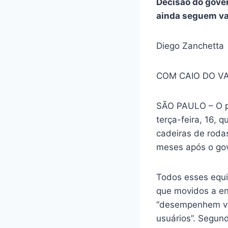
Decisão do gover
ainda seguem va
Diego Zanchetta
COM CAIO DO VA
SÃO PAULO – O pr
terça-feira, 16, q
cadeiras de rodas 
meses após o gov
Todos esses equi
que movidos a en
“desempenhem vel
usuários”. Segun