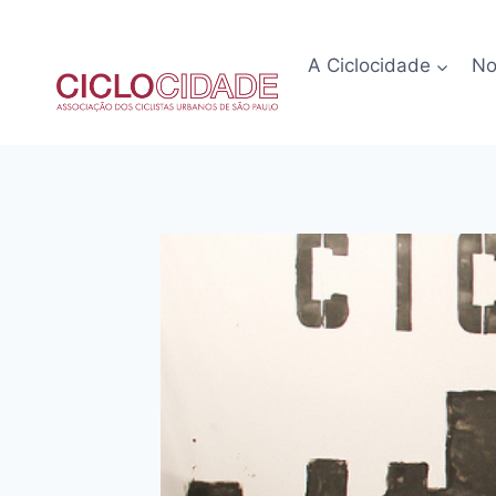
Pular
para
A Ciclocidade
No
o
Conteúdo