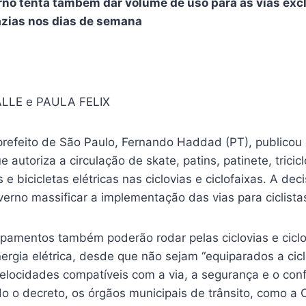
no tenta também dar volume de uso para as vias exc
zias nos dias de semana
LLE e PAULA FELIX
efeito de São Paulo, Fernando Haddad (PT), publicou 
ue autoriza a circulação de skate, patins, patinete, tricicl
e bicicletas elétricas nas ciclovias e ciclofaixas. A dec
erno massificar a implementação das vias para ciclista
pamentos também poderão rodar pelas ciclovias e cic
ergia elétrica, desde que não sejam “equiparados a cic
ocidades compatíveis com a via, a segurança e o con
do o decreto, os órgãos municipais de trânsito, como a