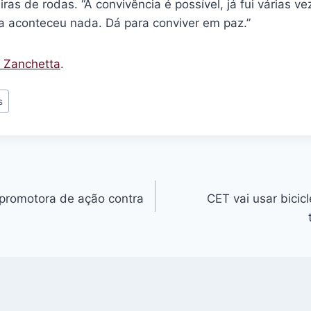
as de rodas. “A convivência é possível, já fui várias ve
a aconteceu nada. Dá para conviver em paz.”
o Zanchetta
.
s
 promotora de ação contra
CET vai usar bicicl