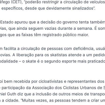
fego (CET), “poderão restringir a circulação de veícul
s específicos, desde que devidamente sinalizados”.
Estado apurou que a decisão do governo tenta també
ovias, que ainda seguem vazias durante a semana. É so
os que as faixas têm registrado público maior.
 facilita a circulação de pessoas com deficiência, usuá
lovias. A liberação para os skatistas atende a um pedido
dalidade – o skate é o segundo esporte mais praticado 
i bem recebida por cicloativistas e representantes dos
de participação da Associação dos Ciclistas Urbanos de
niel Guth diz que a inclusão de outros meios de transpor
 a cidade. “Muitas vezes, as pessoas tendem a criar um