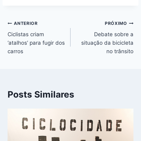
Post:
Navegação
ANTERIOR
PRÓXIMO
Ciclistas criam
Debate sobre a
de
‘atalhos’ para fugir dos
situação da bicicleta
Post
carros
no trânsito
Posts Similares